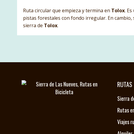
Ruta circular que empieza y termina en
Tolox
. Es
pistas forestales con fondo irregular. En cambio, 
sierra de
Tolox
.
RUTAS 
Sierra d
Rutas en
Viajes r
Alquiler