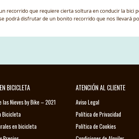
 un recorrido que requiere cierta soltura en conducir la bici 
se podrá disfrutar de un bonito recorrido que nos llevará po
EN BICICLETA
ATENCIÓN AL CLIENTE
e las Nieves by Bike – 2021
Aviso Legal
 Bicicleta
Política de Privacidad
urales en bicicleta
Política de Cookies
 y Precios
Condiciones de Alquiler