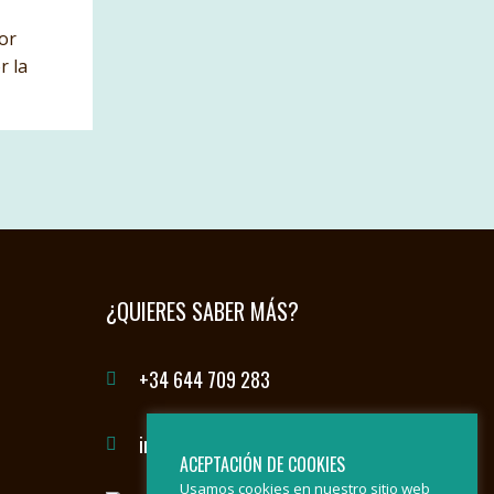
por
r la
¿QUIERES SABER MÁS?
+34 644 709 283
info@sierradelasnievesbybike.com
ACEPTACIÓN DE COOKIES
Usamos cookies en nuestro sitio web