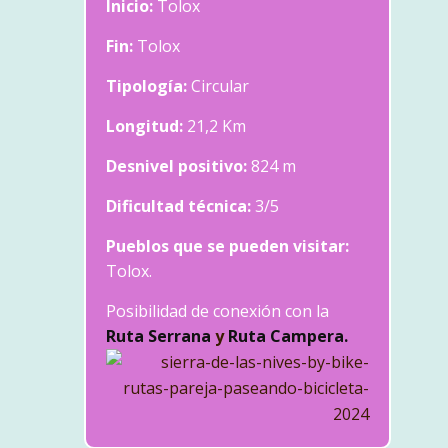
Inicio:
Tolox
Fin:
Tolox
Tipología:
Circular
Longitud:
21,2 Km
Desnivel positivo:
824 m
Dificultad técnica:
3/5
Pueblos que se pueden visitar:
Tolox.
Posibilidad de conexión con la
Ruta Serrana
y
Ruta Campera.