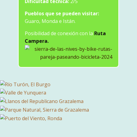
Dificultad técnica:
2/5
Pueblos que se pueden visitar:
Guaro, Monda e Istán.
Posibilidad de conexión con la
Ruta
Campera.