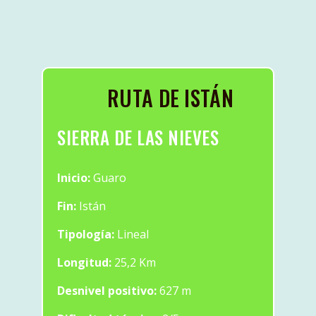
RUTA DE ISTÁN
SIERRA DE LAS NIEVES
Inicio:
Guaro
Fin:
Istán
Tipología:
Lineal
Longitud:
25,2 Km
Desnivel positivo:
627 m