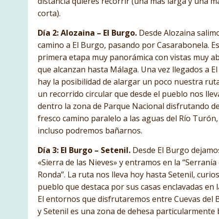
distancia quieres recorrir (una más larga y una m
corta).
Día 2: Alozaina – El Burgo.
Desde Alozaina salim
camino a El Burgo, pasando por Casarabonela. E
primera etapa muy panorámica con vistas muy ab
que alcanzan hasta Málaga. Una vez llegados a E
hay la posibilidad de alargar un poco nuestra rut
un recorrido circular que desde el pueblo nos llev
dentro la zona de Parque Nacional disfrutando d
fresco camino paralelo a las aguas del Río Turón
incluso podremos bañarnos.
Día 3: El Burgo – Setenil.
Desde El Burgo dejamo
«Sierra de las Nieves» y entramos en la “Serranía
Ronda”. La ruta nos lleva hoy hasta Setenil, curio
pueblo que destaca por sus casas enclavadas en l
El entornos que disfrutaremos entre Cuevas del 
y Setenil es una zona de dehesa particularmente 