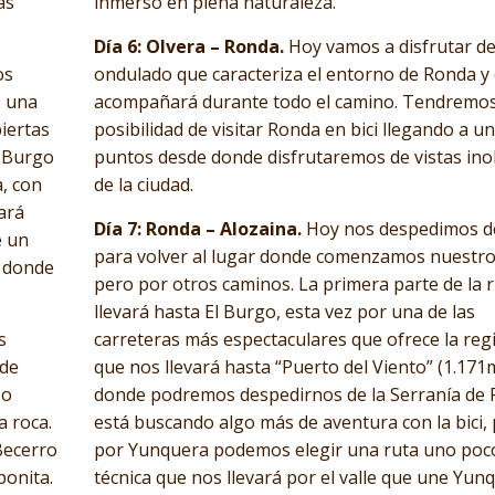
ás
inmerso en plena naturaleza.
Día 6: Olvera – Ronda.
Hoy vamos a disfrutar de
os
ondulado que caracteriza el entorno de Ronda y
s una
acompañará durante todo el camino. Tendremos
iertas
posibilidad de visitar Ronda en bici llegando a u
l Burgo
puntos desde donde disfrutaremos de vistas ino
a, con
de la ciudad.
ará
Día 7: Ronda – Alozaina.
Hoy nos despedimos d
e un
para volver al lugar donde comenzamos nuestro 
, donde
pero por otros caminos. La primera parte de la 
llevará hasta El Burgo, esta vez por una de las
s
carreteras más espectaculares que ofrece la regi
 de
que nos llevará hasta “Puerto del Viento” (1.171
so
donde podremos despedirnos de la Serranía de 
a roca.
está buscando algo más de aventura con la bici
Becerro
por Yunquera podemos elegir una ruta uno po
bonita.
técnica que nos llevará por el valle que une Yun