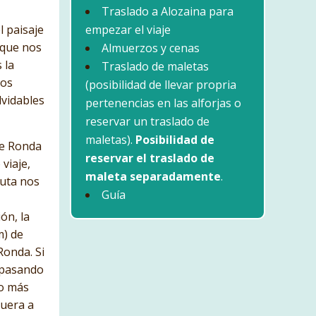
Traslado a Alozaina para
l paisaje
empezar el viaje
 que nos
Almuerzos y cenas
 la
Traslado de maletas
nos
(posibilidad de llevar propria
lvidables
pertenencias en las alforjas o
reservar un traslado de
maletas).
Posibilidad de
e Ronda
reservar el traslado de
viaje,
maleta separadamente
.
ruta nos
Guía
ón, la
m) de
Ronda. Si
, pasando
co más
quera a