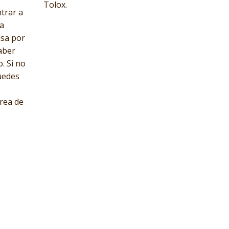
Tolox.
trar a
ra
asa por
aber
. Si no
uedes
área de