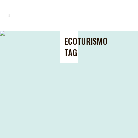
ECOTURISMO
TAG
LA SIERRA DE LAS NIEVES UN NUEVO
PARQUE NACIONAL PARA EL
TURISMO SOSTENIBLE
La Sierra de las Nieves un nuevo
parque nacional para el turismo
sostenible. Explora el reciente
nombramiento de la Sierra de las
Nieves como Parque Nacional,