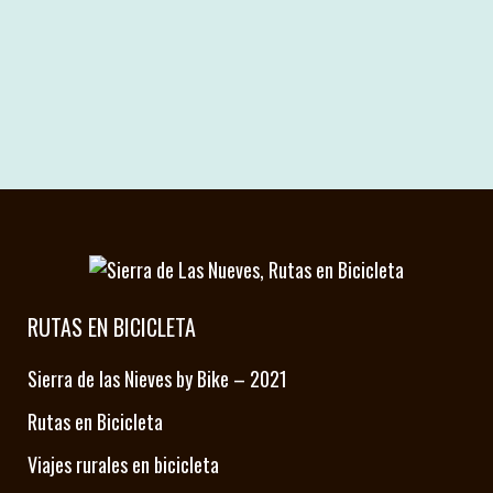
destacando cómo esta nueva
categoría protege su biodiversidad
y promueve el turismo sostenible....
19 septiembre, 2024
RUTAS EN BICICLETA
Sierra de las Nieves by Bike – 2021
Rutas en Bicicleta
Viajes rurales en bicicleta