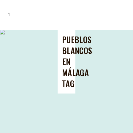
PUEBLOS
BLANCOS
EN
DESCUBRE LOS PUEBLOS BLANCOS
MÁLAGA
EN BICICLETA
TAG
Descubre los Pueblos Blancos en
Bicicleta Aventuras en la Sierra de
las Nieves, un recorrido por los
pintorescos pueblos blancos como
Yunquera, El Burgo y Monda...