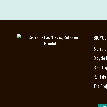
20 February, 2025
BICYCL
Sierra d
Bicycle
Bike Tri
Rentals 
The Pro