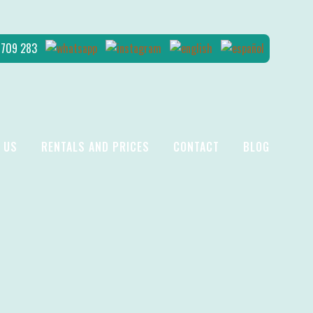
4 709 283
 US
RENTALS AND PRICES
CONTACT
BLOG