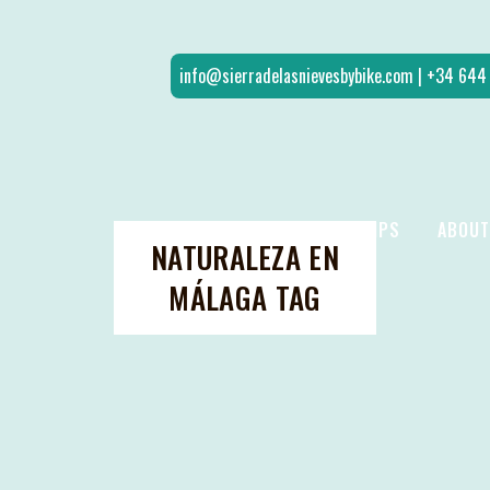
info@sierradelasnievesbybike.com
| +34 64
HOME
ROUTES
TRIPS
ABOUT
NATURALEZA EN
MÁLAGA TAG